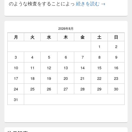
いくつかの種
のような検査をすることによっ
続きを読む
→
メ
イ
2026年8月
ン
月
火
水
木
金
土
日
サ
イ
1
2
ド
バ
3
4
5
6
7
8
9
ー
ウ
10
11
12
13
14
15
16
ィ
ジ
17
18
19
20
21
22
23
ェ
ッ
24
25
26
27
28
29
30
ト
エ
31
リ
ア